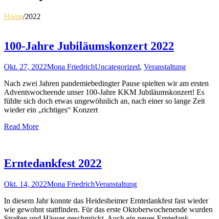
Home
/
2022
100-Jahre Jubiläumskonzert 2022
Okt. 27, 2022
Mona Friedrich
Uncategorized
,
Veranstaltung
Nach zwei Jahren pandemiebedingter Pause spielten wir am ersten
Adventswocheende unser 100-Jahre KKM Jubiläumskonzert! Es
fühlte sich doch etwas ungewöhnlich an, nach einer so lange Zeit
wieder ein „richtiges“ Konzert
Read More
Erntedankfest 2022
Okt. 14, 2022
Mona Friedrich
Veranstaltung
In diesem Jahr konnte das Heidesheimer Erntedankfest fast wieder
wie gewohnt stattfinden. Für das erste Oktoberwochenende wurden
Straßen und Häuser geschmückt. Auch ein neues Erntedank-