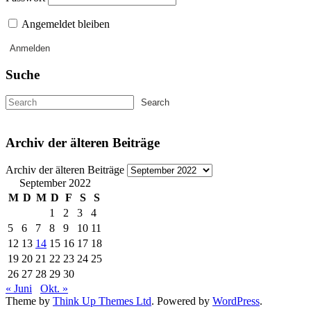
Angemeldet bleiben
Suche
Archiv der älteren Beiträge
Archiv der älteren Beiträge
September 2022
M
D
M
D
F
S
S
1
2
3
4
5
6
7
8
9
10
11
12
13
14
15
16
17
18
19
20
21
22
23
24
25
26
27
28
29
30
« Juni
Okt. »
Theme by
Think Up Themes Ltd
. Powered by
WordPress
.